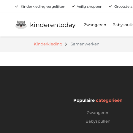
Kinderkleding vergelijken
Veilig shoppen
Grootste a
kinderentoday
Zwangeren
Babyspull
.
Kinderkleding
Samenwerken
Populaire
categorieën
Zwangeren
Babyspullen