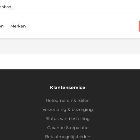
anbod...
en
Merken
Klantenservice
Retourneren & ruilen
Verzending & bezorging
Status van bestelling
Garantie & reparatie
Betaalmogelijkheden